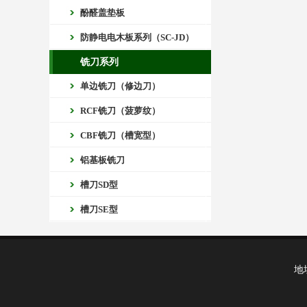
酚醛盖垫板
防静电电木板系列（SC-JD）
铣刀系列
单边铣刀（修边刀）
RCF铣刀（菠萝纹）
CBF铣刀（槽宽型）
铝基板铣刀
槽刀SD型
槽刀SE型
地址