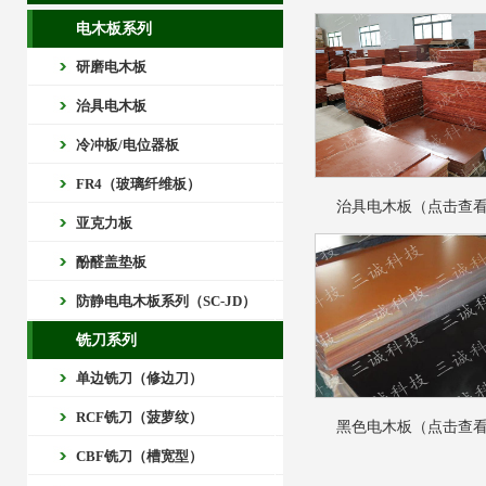
电木板系列
研磨电木板
治具电木板
冷冲板/电位器板
FR4（玻璃纤维板）
治具电木板（点击查
亚克力板
酚醛盖垫板
防静电电木板系列（SC-JD）
铣刀系列
单边铣刀（修边刀）
RCF铣刀（菠萝纹）
黑色电木板（点击查
CBF铣刀（槽宽型）