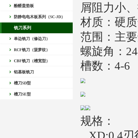
屑阻力小、
酚醛盖垫板
防静电电木板系列（SC-JD）
材质：硬质
铣刀系列
范围：主要
单边铣刀（修边刀）
螺旋角：24
RCF铣刀（菠萝纹）
CBF铣刀（槽宽型）
槽数：4-6
铝基板铣刀
槽刀SD型
槽刀SE型
规格：
XD:0.4刃