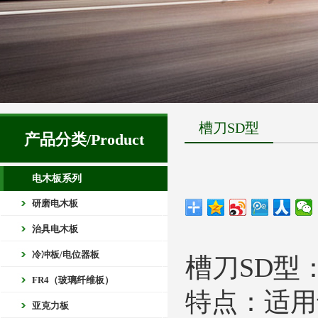
槽刀SD型
产品分类/Product
电木板系列
研磨电木板
治具电木板
冷冲板/电位器板
槽刀SD型
FR4（玻璃纤维板）
特点：适用
亚克力板