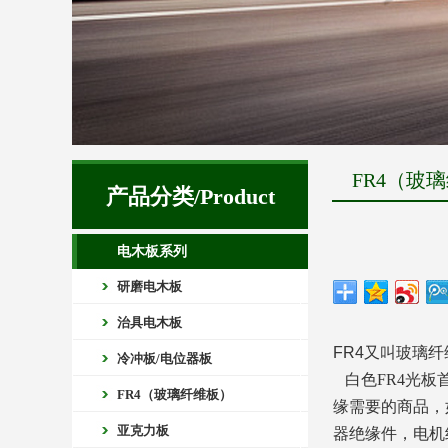
FR4（玻
产品分类/Product
电木板系列
研磨电木板
治具电木板
FR4
又叫玻璃纤
冷冲板/电位器板
白色
FR4
光板
FR4（玻璃纤维板）
缘需要的商品，
亚克力板
器绝缘件，电机