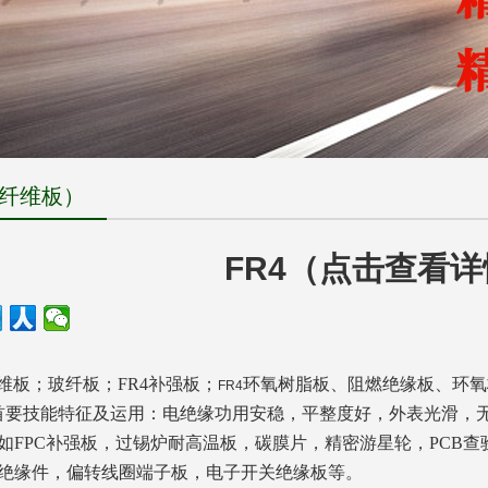
璃纤维板）
FR4（点击查看
维板；玻纤板；
FR4
补强板；
环氧树脂板、阻燃绝缘板、环氧
FR4
首要技能特征及运用：电绝缘功用安稳，平整度好，外表光滑，
如
FPC
补强板，过锡炉耐高温板，碳膜片，精密游星轮，
PCB
查
绝缘件，偏转线圈端子板，电子开关绝缘板等。