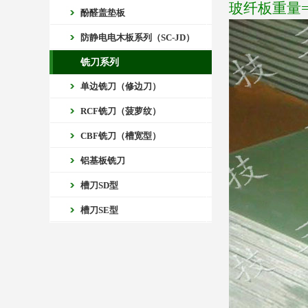
玻纤板重量=长
酚醛盖垫板
防静电电木板系列（SC-JD）
铣刀系列
单边铣刀（修边刀）
RCF铣刀（菠萝纹）
CBF铣刀（槽宽型）
铝基板铣刀
槽刀SD型
槽刀SE型