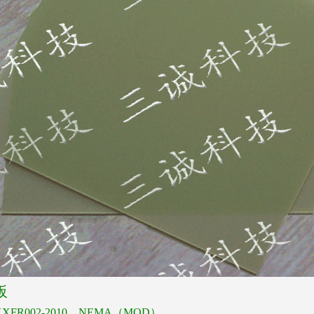
板
XFR002-2010
、
NEMA
（
MOD
）