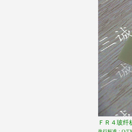
ＦＲ４玻纤
执行标准：
Q/TX