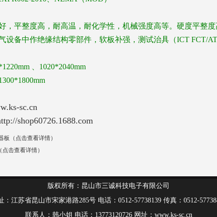
好，平整度高，耐高温，耐化学性，机械强度高等。硬度平整度
气设备中作绝缘结构零部件，软板补强，测试治具（
ICT FCT/A
0*1220mm
、
1020*2040mm
1300*1800mm
w.ks-sc.cn
http://shop60726.1688.com
位器板（点击查看详情）
（点击查看详情）
版权所有：昆山市三诚科技电子有限公司
Spiral bevel
：江苏省昆山市宋家港路285号 电话：0512-57738139 传真：0512-57738
gearbox
spiral
联系人：韩小姐 电话：13773120726 网址：www.ks-sc.cn