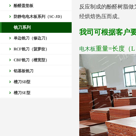
酚醛盖垫板
反应制成的
酚醛树脂
做
经烘焙热压而成。
防静电电木板系列（SC-JD）
铣刀系列
我司可根据客户
单边铣刀（修边刀）
重量=长度（L）
电木板
RCF铣刀（菠萝纹）
CBF铣刀（槽宽型）
铝基板铣刀
槽刀SD型
槽刀SE型