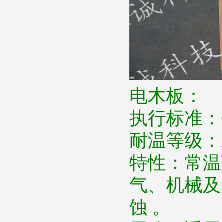
电木板：
执行标准：
耐温等级：
特性：常温
气、机械及
蚀
。