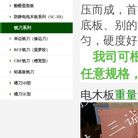
酚醛盖垫板
压而成，首
防静电电木板系列（SC-JD）
底板、别的
铣刀系列
匀，硬度好
单边铣刀（修边刀）
RCF铣刀（菠萝纹）
我司可
CBF铣刀（槽宽型）
任意规格
铝基板铣刀
槽刀SD型
电木板
重量
槽刀SE型