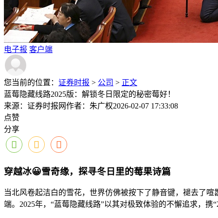
电子报
客户端
您当前的位置：
证券时报
>
公司
>
正文
蓝莓隐藏线路2025版：解锁冬日限定的秘密莓好！
来源：证券时报网
作者：朱广权
2026-02-07 17:33:08
点赞
分享
穿越冰😀雪奇缘，探寻冬日里的莓果诗篇
当北风卷起洁白的雪花，世界仿佛被按下了静音键，褪去了喧
端。2025年，“蓝莓隐藏线路”以其对极致体验的不懈追求，携