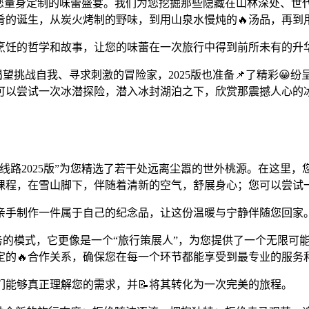
是为您量身定制的味蕾盛宴。我们为您挖掘那些隐藏在山林深处、
肴的诞生，从炭火烤制的野味，到用山泉水慢炖的🔥汤品，再到
享烹饪的哲学和故事，让您的味蕾在一次旅行中得到前所未有的升
渴望挑战自我、寻求刺激的冒险家，2025版也准备📌了精彩
可以尝试一次冰潜探险，潜入冰封湖泊之下，欣赏那震撼人心的冰
线路2025版”为您精选了若干处远离尘嚣的世外桃源。在这里，
课程，在雪山脚下，伴随着清新的空气，舒展身心；您可以尝试
亲手制作一件属于自己的纪念品，让这份温暖与宁静伴随您回家
”服务的模式，它更像是一个“旅行策展人”，为您提供了一个无限
定的🔥合作关系，确保您在每一个环节都能享受到最专业的服务
能够真正理解您的需求，并📝将其转化为一次完美的旅程。