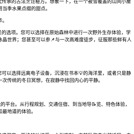
世代传承的古法烹饪秘方。想象一下，在一个被雪覆盖的山间小屋
用当季水果点缀的甜点。
华。
纷呈的选项。您可以选择在原始森林中进行一次野外生存体验，学
晶世界；您甚至可以参📌与一次高难度徒步，征服那些鲜有人
您可以选择远离电子设备，沉浸在书本💡的海洋里，或者只是静
一次传统的冬日冥想，在寂静中找回内心的平静。
。
可能的平台。从行程规划、交通住宿、到当地导📝览、特色体验，
和最地道的体验。