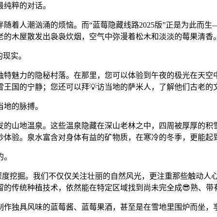
最纯粹的对话。
随着人潮汹涌的烦恼。而“蓝莓隐藏线路2025版”正是为此而
古老的木屋散发出袅袅炊烟，空气中弥漫着松木和淡淡的莓果清香
的现实。
其独特魅力的隐秘村落。在那里，您可以体验到午夜的极光在天空
雪王国的宁静；您还可以拜💡访当地的萨米人，了解他们古老的
当地的脉搏。
发的山地温泉。这些温泉隐藏在深山老林之中，四周被厚厚的积雪
奇妙体验。泉水富含对身体有益的矿物质，在寒冷的冬季，更能起
的。
字的深度挖掘。我们不仅仅关注壮丽的自然风光，更注重那些触动人
的传统种植技术，依然能在特定区域找到尚未完全成😎熟、带有
制作独具风味的蓝莓酱、蓝莓果酒，甚至是在雪地里围炉而坐，