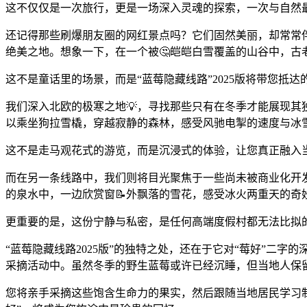
这不仅仅是一次旅行，更是一场深入灵魂的探索，一次与自然
还记得那些刷爆朋友圈的网红景点吗？它们固然美丽，却常常伴
绝美之地。想象一下，在一个被🤔皑皑白雪覆盖的山谷中，
这不是童话里的场景，而是“蓝莓隐藏线路”2025版将带您抵达
我们深入北欧的极寒之地💡，寻找那些只有在冬季才能展现
以乘坐狗拉雪橇，穿越寂静的森林，感受风驰电掣的速度与冰
这不是走马观花式的游览，而是沉浸式的体验，让您真正融入
而在另一条线路中，我们则将目光聚焦于一些尚未被商业化开
的泉水中，一边欣赏窗📝外飘落的雪花，感受冰火两重天的
更重要的是，这份宁静与私密，是任何高端度假村都无法比拟
“蓝莓隐藏线路2025版”的独特之处，还在于它对“莓好”二
采摘活动中。虽然冬季的野生蓝莓或许已经沉睡，但当地人保留
您将亲手采摘这些饱含生命力的果实，然后跟随当地居民学习