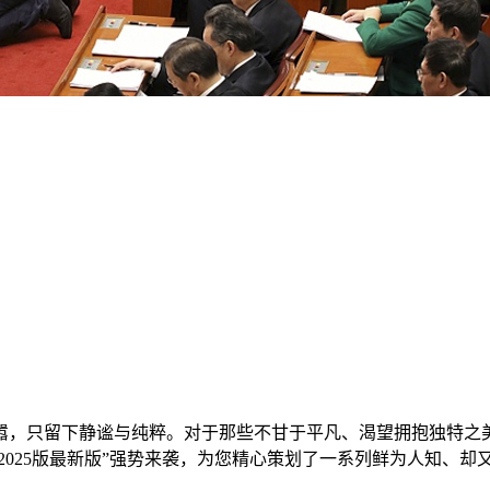
嚣，只留下静谧与纯粹。对于那些不甘于平凡、渴望拥抱独特之美
“2025版最新版”强势来袭，为您精心策划了一系列鲜为人知、却