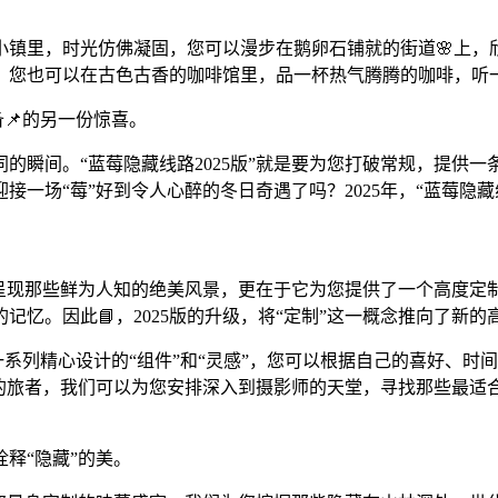
镇里，时光仿佛凝固，您可以漫步在鹅卵石铺就的街道🌸上，
；您也可以在古色古香的咖啡馆里，品一杯热气腾腾的咖啡，听一
备📌的另一份惊喜。
的瞬间。“蓝莓隐藏线路2025版”就是要为您打破常规，提供
一场“莓”好到令人心醉的冬日奇遇了吗？2025年，“蓝莓隐
为您呈现那些鲜为人知的绝美风景，更在于它为您提供了一个高度
记忆。因此📘，2025版的升级，将“定制”这一概念推向了新
一系列精心设计的“组件”和“灵感”，您可以根据自己的喜好、时
影的旅者，我们可以为您安排深入到摄影师的天堂，寻找那些最适
释“隐藏”的美。