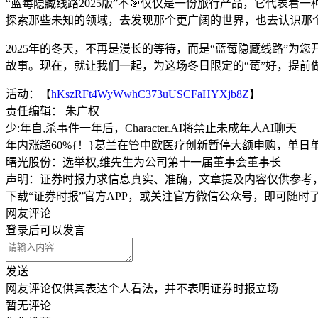
“蓝莓隐藏线路2025版”不🎯仅仅是一份旅行产品，它代
探索那些未知的领域，去发现那个更广阔的世界，也去认识那
2025年的冬天，不再是漫长的等待，而是“蓝莓隐藏线路”为
故事。现在，就让我们一起，为这场冬日限定的“莓”好，提前
活动：【
hKszRFt4WyWwhC373uUSCFaHYXjb8Z
】
责任编辑： 朱广权
少:年自,杀事件一年后，Character.AI将禁止未成年人AI聊天
年内涨超60%{！}葛兰在管中欧医疗创新暂停大额申购，单日单
曙光股份：选举权,维先生为公司第十一届董事会董事长
声明：证券时报力求信息真实、准确，文章提及内容仅供参考
下载“证券时报”官方APP，或关注官方微信公众号，即可随
网友评论
登录
后可以发言
发送
网友评论仅供其表达个人看法，并不表明证券时报立场
暂无评论