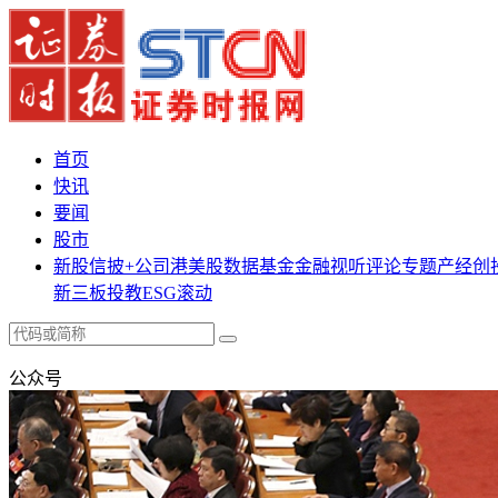
首页
快讯
要闻
股市
新股
信披+
公司
港美股
数据
基金
金融
视听
评论
专题
产经
创
新三板
投教
ESG
滚动
公众号