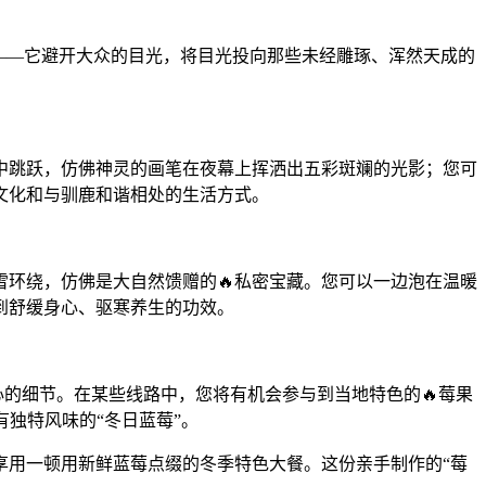
生——它避开大众的目光，将目光投向那些未经雕琢、浑然天成的
。
中跳跃，仿佛神灵的画笔在夜幕上挥洒出五彩斑斓的光影；您可
文化和与驯鹿和谐相处的生活方式。
环绕，仿佛是大自然馈赠的🔥私密宝藏。您可以一边泡在温暖
到舒缓身心、驱寒养生的功效。
心的细节。在某些线路中，您将有机会参与到当地特色的🔥莓果
独特风味的“冬日蓝莓”。
享用一顿用新鲜蓝莓点缀的冬季特色大餐。这份亲手制作的“莓